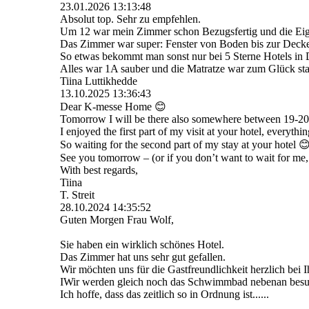
23.01.2026
13:13:48
Absolut top. Sehr zu empfehlen.
Um 12 war mein Zimmer schon Bezugsfertig und die Eige
Das Zimmer war super: Fenster von Boden bis zur Decke
So etwas bekommt man sonst nur bei 5 Sterne Hotels in
Alles war 1A sauber und die Matratze war zum Glück sta
Tiina Luttikhedde
13.10.2025
13:36:43
Dear K-messe Home 😊
Tomorrow I will be there also somewhere between 19-20 
I enjoyed the first part of my visit at your hotel, everythi
So waiting for the second part of my stay at your hotel 
See you tomorrow – (or if you don’t want to wait for me,
With best regards,
Tiina
T. Streit
28.10.2024
14:35:52
Guten Morgen Frau Wolf,
Sie haben ein wirklich schönes Hotel.
Das Zimmer hat uns sehr gut gefallen.
Wir möchten uns für die Gastfreundlichkeit herzlich bei
IWir werden gleich noch das Schwimmbad nebenan besu
Ich hoffe, dass das zeitlich so in Ordnung ist......