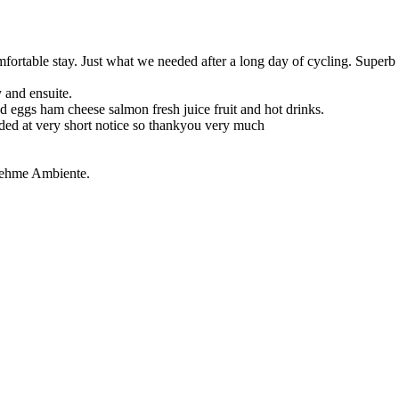
table stay. Just what we needed after a long day of cycling. Superb p
y and ensuite.
ed eggs ham cheese salmon fresh juice fruit and hot drinks.
ed at very short notice so thankyou very much
nehme Ambiente.