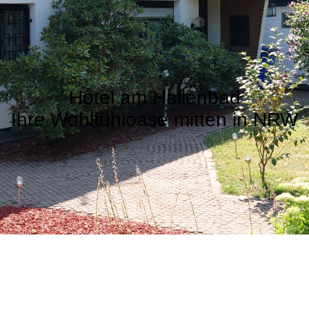
Hotel am Hallenbad
Ihre Wohlfühloase mitten in NRW
zlich Willkommen auf unserer Internets