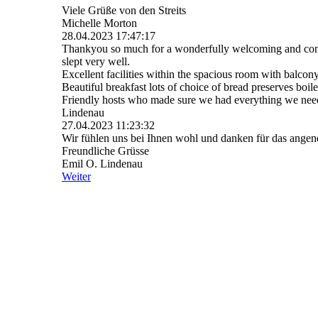
Viele Grüße von den Streits
Michelle Morton
28.04.2023
17:47:17
Thankyou so much for a wonderfully welcoming and comfor
slept very well.
Excellent facilities within the spacious room with balcon
Beautiful breakfast lots of choice of bread preserves boil
Friendly hosts who made sure we had everything we need
Lindenau
27.04.2023
11:23:32
Wir fühlen uns bei Ihnen wohl und danken für das ange
Freundliche Grüsse
Emil O. Lindenau
Weiter